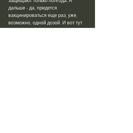
защищают только полгода. А 
дальше - да, придется 
вакцинироваться еще раз, уже, 
возможно, одной дозой. И вот тут 
я хочу еще раз сказать об 
индийском мутанте. Что в нем 
необычного? Он атакует людей, 
которые уже переболели и у 
которых есть иммунитет! Он 
атакует и уже вакцинированных. 
Вот чем страшен этот штамм: ему 
просто не интересны ваши 
антитела.
Мы знали об индийском штамме 
еще в ноябре прошлого года, он 
появился в трущобах Мумбаи. Но 
что произошло в Индии? Открыли 
страну, в пяти штатах прошли 