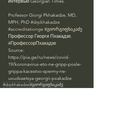
интервью Georgian Times.
Professor Giorgi Pkhakadze, MD, 
MPH, PhD 
#drpkhakadze
#accreditationge
#გიორგიფხაკაძე
Профессор Гиорги Пхакадзе. 
#ПрофессорПхакадзе
Source: 
https://pia.ge/ru/news/covid-
19/koronavirus-eto-ne-gripp-posle-
grippa-kacestvo-spermy-ne-
uxudsaetsya-georgii-pxakadze
#drpkhakadze
#გიორგიფხაკაძე
#профессорпхакадзе