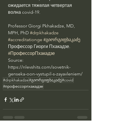
ожидается тяжелая четвертая 
волна covid-19.
Professor Giorgi Pkhakadze, MD, 
MPH, PhD 
#drpkhakadze
#accreditationge
#გიორგიფხაკაძე
Профессор Гиорги Пхакадзе. 
#ПрофессорПхакадзе
Source: 
https://nlevshits.com/sovetnik-
genseka-oon-vystupil-s-zayavleniem/
#drpkhakadze
#გიორგიფხაკაძე
#covid
#профессорпхакадзе