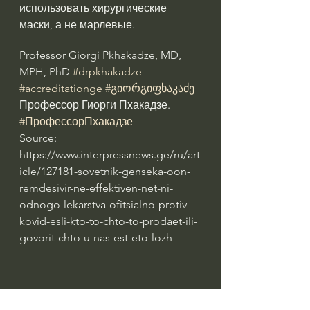
использовать хирургические 
маски, а не марлевые.
Professor Giorgi Pkhakadze, MD, 
MPH, PhD 
#drpkhakadze
#accreditationge
#გიორგიფხაკაძე
Профессор Гиорги Пхакадзе. 
#ПрофессорПхакадзе
Source: 
https://www.interpressnews.ge/ru/art
icle/127181-sovetnik-genseka-oon-
remdesivir-ne-effektiven-net-ni-
odnogo-lekarstva-ofitsialno-protiv-
kovid-esli-kto-to-chto-to-prodaet-ili-
govorit-chto-u-nas-est-eto-lozh