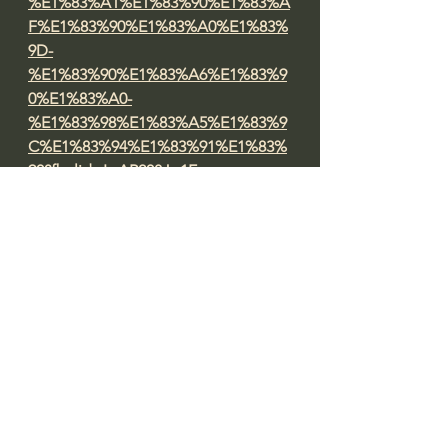
%E1%83%A1%E1%83%90%E1%83%A
F%E1%83%90%E1%83%A0%E1%83%
9D-
%E1%83%90%E1%83%A6%E1%83%9
0%E1%83%A0-
%E1%83%98%E1%83%A5%E1%83%9
C%E1%83%94%E1%83%91%E1%83%
90?fbclid=IwAR208Jp1E-
F5xNlcxdlP6vJ4s2YxnNf9ML5SexYah
YINIhNqOR2cVGuJ8t4
Professor Giorgi Pkhakadze, MD, 
MPH, PhD 
#drpkhakadze
#გიორგიფხაკაძე
#accreditationge
Профессор Гиорги Пхакадзе. 
#ПрофессорПхакадзе