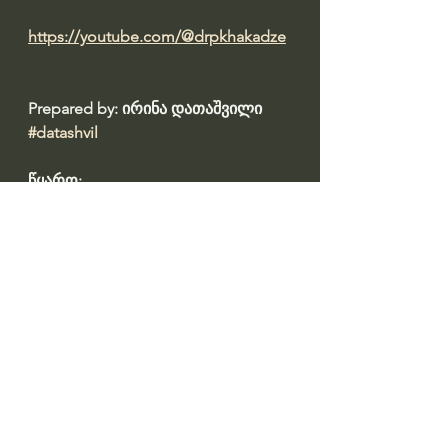
https://youtube.com/@drpkhakadze
Prepared by: ირინა დათაშვილი 
#datashvil
წყარო:  
https://fortuna.ge/fortuna/post/albat
-male-qartuli-shtami-gveqneba-ra-
dros-koncertebi-da-shekhvedrebia-
giorgi-fkhakadze