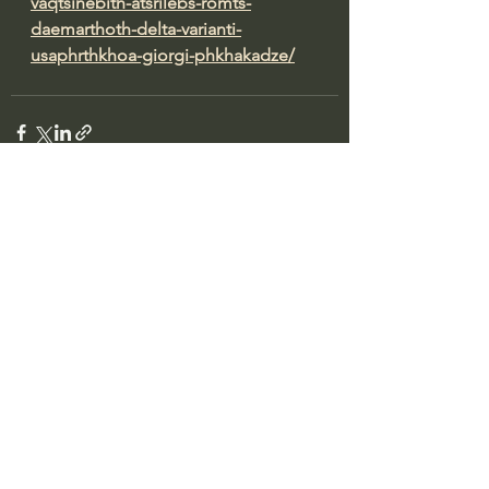
vaqtsinebith-atsrilebs-romts-
daemarthoth-delta-varianti-
usaphrthkhoa-giorgi-phkhakadze/
See All
Recent Posts