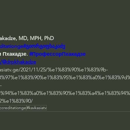
hakadze, MD, MPH, PhD 
editationge#გიორგიფხაკაძე
 Пхакадзе. 
#ПрофессорПхакадзе
m/@drpkhakadze
vkasiatv.ge/2021/11/25/%e1%83%90%e1%83%9b-
3%97%e1%83%90%e1%83%95%e1%83%a0%e1%83%9d
-
3%94%e1%83%a0%e1%83%90%e1%83%a4%e1%83%94%
2%e1%83%90/
ccreditationge
#kavkasiatv