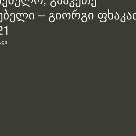
ნებულო, გააკეთე
ებელი – გიორგი ფხაკაძ
21
v.ge