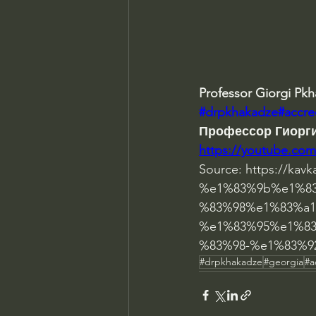
Professor Giorgi Pk
#drpkhakadze
#accr
Профессор Гиорги
https://youtube.co
Source: https://ka
%e1%83%9b%e1%8
%83%98%e1%83%a1
%e1%83%95%e1%8
%83%98-%e1%83%9
#drpkhakadze
#georgia
#a