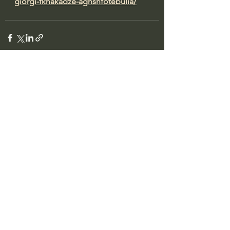
giorgi-fkhakadze-aghshfotebulia/
See All
Recent Posts