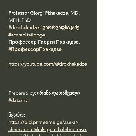
Professor Giorgi Pkhakadze, MD, 
MPH, PhD 
#drpkhakadze
#გიორგიფხაკაძე
#accreditationge
Профессор Гиорги Пхакадзе. 
#ПрофессорПхакадзе
https://youtube.com/@drpkhakadze
Prepared by: ირინა დათაშვილი 
#datashvil
წყარო: 
https://old.primetime.ge/ase-ar-
sheidzleba-tskals-gamikolebia-orive-