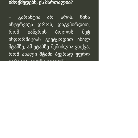
იმოქმედებს, ეს მართალია?
– გარანტია არ არის. წინა 
ინტერვიუს დროს, დაგვპირდით, 
რომ იანვრის ბოლოს მეტ 
ინფორმაციას გვეტყოდით ახალ 
შტამზე, ამ ეტაპზე შემიძლია ვთქვა, 
რომ ახალი შტამი ბევრად უფრო 
ვერაგია, ვიდრე გვეგონა. 
გარდა იმისა, რომ სწრაფად 
ვრცელდება, ის მძიმედ 
მიმდინარებს ახალგაზრდებში, რაც 
კორონავირუსის წინა ვარიანტს არ 
ახასიათებდა. ევროპის ქვეყნებში 
გახშირდა ახალგაზრდა 
მსხვერპლის შემთხვევები. 
შესაბამისად, კიდევ უფრო მეტი 
სიფრთხილე გვმართებს. რაც 