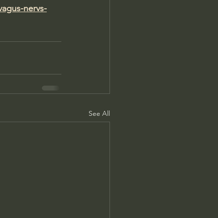
vagus-nervs-
See All