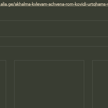
.alia.ge/akhalma-kvlevam-achvena-rom-kovidi-urtqhams-