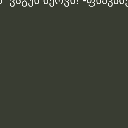
“ ვაგუს ნერვს!”-ფხაკაძ