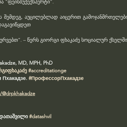
ა “ფეისბუქექსპერტი”.
ს შემდეგ, აუცილებლად აიცერით გამოჯანმრთელები
 დაგავიწყდეთ
ურვებთ“. – წერს გიორგი ფხაკაძე სოციალურ ქსელში
hakadze, MD, MPH, PhD 
რგიფხაკაძე
#accreditationge
 Пхакадзе. 
#ПрофессорПхакадзе
m/@drpkhakadze
ა დათაშვილი 
#datashvil