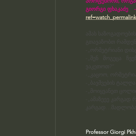
პროფესორი, ორგანი
გიორგი ფხაკაძე    
ref=watch_permalin
ამას საზოგადოების
გთავაზობთ რამდენ
-„ორმეტრიანი დის
-„შენ მოგეცა ჩვე
ვაკეთოთ?”
-„კაცოო, ორმეტრი
-„ბავშვების ტალღა 
-„მოიყვანეთ ცოლი
-„ამაზეეე კარგად 
კარგად…მადლობ
Professor Giorgi Pk