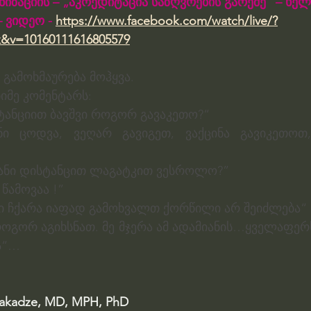
ზაციის – „აკრედიტაცია საზღვრების გარეშე“ – ხელ
– ვიდეო
 - 
https://www.facebook.com/watch/live/?
k&v=10160111616805579
 გამოხმაურება მოჰყვა.
იმე კომენტარს:
ტანციით ბავშვი როგორ გავაკეთო?“
ნი ცოდვა, ვეღარ გავიგეთ, ვაქცინა გავიკეთოთ,
ანი დისტანცით ლაგატკით ვესროლო?”
წამოვაა !”
ი ჩქარა იაფად გამოხვალთ ქორწილი არ შეიძლება“
როგორ აგიხსნათ. მე მჯერა ამ ადამიანის…ყველაფერს
ა“…
hakadze, MD, MPH, PhD 