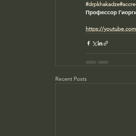
#drpkhakadze
#accre
Профессор Гиорги
https://youtube.co
Recent Posts