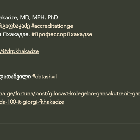
hakadze, MD, MPH, PhD 
რგიფხაკაძე
#accreditationge
 Пхакадзе. 
#ПрофессорПхакадзе
m/@drpkhakadze
ა დათაშვილი 
#datashvil
una.ge/fortuna/post/gilocavt-kolegebo-gansakutrebit-ga
da-100-it-giorgi-fkhakadze