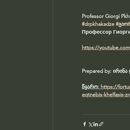
Professor Giorgi Pk
#drpkhakadze
#გიო
Профессор Гиорги
https://youtube.co
Prepared by: ირინ
წყარო: 
https://fort
eqtnebis-khelfasis-zr