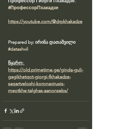
Профессор Гиорги Пхакадзе. 
#ПрофессорПхакадзе
https://youtube.com/@drpkhakadze
Prepared by: ირინა დათაშვილი 
#datashvil
წყარო: 
https://old.primetime.ge/ginda-guli-
gagikhetqot-giorgi-fkhakadze-
saqartveloshi-koronavirusis-
meotkhe-talghas-aanonsebs/