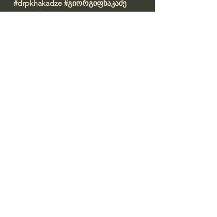
#drpkhakadze
#გიორგიფხაკაძე
#accreditationge
Профессор Гиорги Пхакадзе. 
#ПрофессорПхакадзе
https://youtube.com/@drpkhakadze
Prepared by: ირინა დათაშვილი 
#datashvil
წყარო: 
https://fortuna.ge/fortuna/post/gior
gi-fkhakadze-maimunis-yvavilis-
sawinaaghmdego-vaqcinas-
asakhelebs-janmom-gadawyvita-
ganikhilos-sagangebo-situaciis-
gamockhadebis-shesadzlebloba