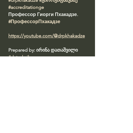
#drpkhakadze
#გიორგიფხაკაძე
#accreditationge
Профессор Гиорги Пхакадзе. 
#ПрофессорПхакадзе
https://youtube.com/@drpkhakadze
Prepared by: ირინა დათაშვილი 
#datashvil
წყარო: 
https://primetime.ge/news/jandacva
/giorgi-fkhakadze-sazogadoebas-
afrtkhilebs