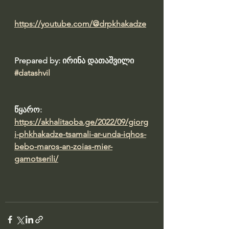
https://youtube.com/@drpkhakadze
Prepared by: ირინა დათაშვილი 
#datashvil
წყარო:  
https://akhalitaoba.ge/2022/09/giorg
i-phkhakadze-tsamali-ar-unda-iqhos-
bebo-maros-an-zoias-mier-
gamotserili/