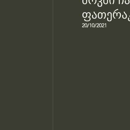
შოკში ჩ
ფათერაკ
20/10/2021