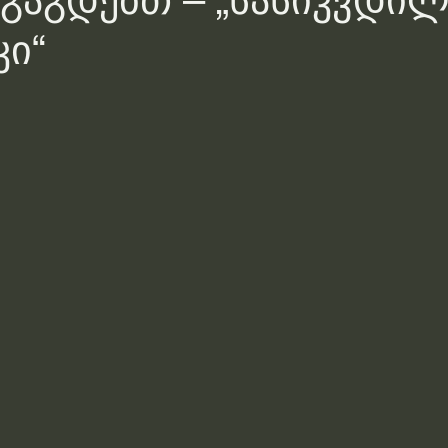
აგაგდებთ – „სასიკვდი
ი“