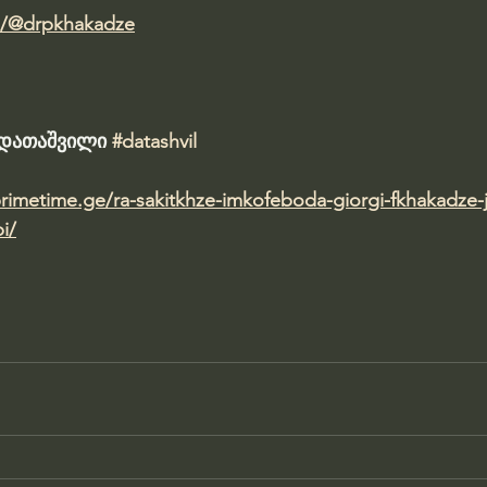
m/@drpkhakadze
ა დათაშვილი 
#datashvil
primetime.ge/ra-sakitkhze-imkofeboda-giorgi-fkhakadze-j
i/