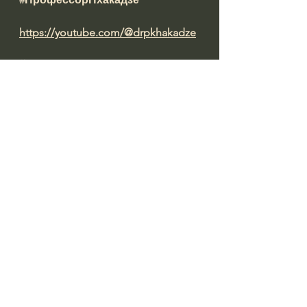
https://youtube.com/@drpkhakadze
წყარო: 
https://dtmu.ge/index.php?
Cat=news&full=102&lang=2
See All
Recent Posts