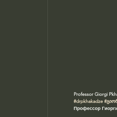
Professor Giorgi Pk
#drpkhakadze
#გიო
Профессор Гиорги