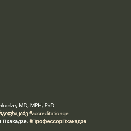
hakadze, MD, MPH, PhD 
რგიფხაკაძე
#accreditationge
 Пхакадзе. 
#ПрофессорПхакадзе