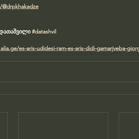
m/@drpkhakadze
ა დათაშვილი 
#datashvil
alia.ge/es-aris-udidesi-ram-es-aris-didi-gamarjveba-gio