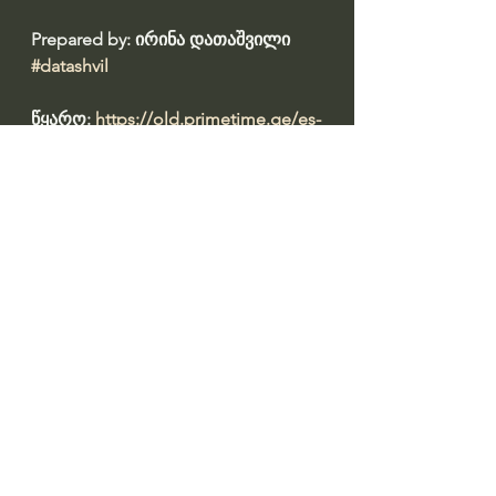
Prepared by: ირინა დათაშვილი 
#datashvil
წყარო: 
https://old.primetime.ge/es-
varianti-aris-pasukhismgebeli-bolo-
ert-tveshi-sadats-dzlieri-afetqebaa-
fkhakadze-delta-shtamis-
damartskhebis-metodze-tsers/
See All
Recent Posts