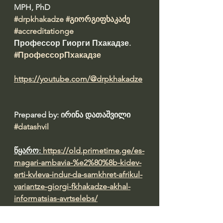
MPH, PhD 
#drpkhakadze
#გიორგიფხაკაძე
#accreditationge
Профессор Гиорги Пхакадзе. 
#ПрофессорПхакадзе
https://youtube.com/@drpkhakadze
Prepared by: ირინა დათაშვილი 
#datashvil
წყარო: 
https://old.primetime.ge/es-
magari-ambavia-%e2%80%8b-kidev-
erti-kvleva-indur-da-samkhret-afrikul-
variantze-giorgi-fkhakadze-akhal-
informatsias-avrtselebs/