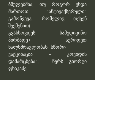
ბმულებშია, თუ როგორ უნდა 
მართოთ “ანტივაქსერული” 
გამოწვევა, რომელიც თქვენ 
შექმენით)
გვახსოვდეს: სამედიცინო 
პირბადე+ აერიდეთ 
ხალხმრავლობას+სწორი 
ვაქცინაცია = კოვიდის 
დამარცხება“, – წერს გიორგი 
ფხაკაძე.
Professor Giorgi Pkhakadze, MD, 
MPH, PhD 
#drpkhakadze
#გიორგიფხაკაძე
#accreditationge
Профессор Гиорги Пхакадзе. 
#ПрофессорПхакадзе