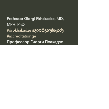
Professor Giorgi Pkhakadze, MD, 
MPH, PhD 
#drpkhakadze
#გიორგიფხაკაძე
#accreditationge
Профессор Гиорги Пхакадзе. 
#ПрофессорПхакадзе
https://youtube.com/@drpkhakadze
Prepared by: ირინა დათაშვილი 
#datashvil
წყარო: 
https://old.primetime.ge/es-
saerto-tragediaa-chven-kvelam-
tsavaget-dghes-kidev-ertkhel-giorgi-