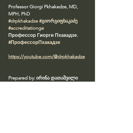
Professor Giorgi Pkhakadze, MD, 
MPH, PhD 
#drpkhakadze
#გიორგიფხაკაძე
#accreditationge
Профессор Гиорги Пхакадзе. 
#ПрофессорПхакадзе
https://youtube.com/@drpkhakadze
Prepared by: ირინა დათაშვილი 
#datashvil
წყარო: 
https://www.alia.ge/es-7-
marts-vthqvi-da-qhuradgheba-aravin-
momaqtsia-dghes-ki-qhvela-
gadairia-saqarthveloshi-amaze-
giorgi-phkhakadze/