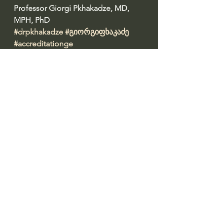
Professor Giorgi Pkhakadze, MD, 
MPH, PhD 
#drpkhakadze
#გიორგიფხაკაძე
#accreditationge
Профессор Гиорги Пхакадзе. 
#ПрофессорПхакадзе
https://youtube.com/@drpkhakadze
See All
Recent Posts