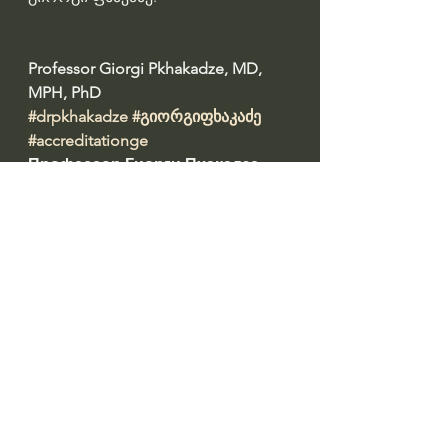
Professor Giorgi Pkhakadze, MD, 
MPH, PhD 
#drpkhakadze
#გიორგიფხაკაძე
#accreditationge
Профессор Гиорги Пхакадзе. 
#ПрофессорПхакадзе
https://youtube.com/@drpkhakadze
Prepared by: ირინა დათაშვილი 
#datashvil
წყარო: 
https://www.alia.ge/viphiqre-
aghar-gavaketheb-laivebs-methqi-
magram-khalkhis-99-s-stchirdeba-