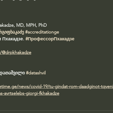
hakadze, MD, MPH, PhD 
რგიფხაკაძე
#accreditationge
 Пхакадзе. 
#ПрофессорПхакадзе
m/@drpkhakadze
ა დათაშვილი 
#datashvil
etime.ge/news/covid-19/tu-gindat-rom-daadginot-tqveni-
as-avrtselebs-giorgi-fkhakadze