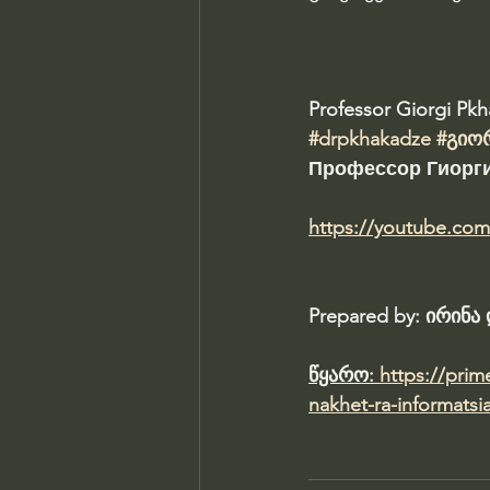
Professor Giorgi Pk
#drpkhakadze
#გიო
Профессор Гиорги
https://youtube.co
Prepared by: ირინ
წყარო: 
https://prim
nakhet-ra-informatsi