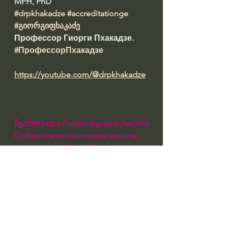
MPH, PhD 
#drpkhakadze
#accreditationge
#გიორგიფხაკაძე
Профессор Гиорги Пхакадзе. 
#ПрофессорПхакадзе
https://youtube.com/@drpkhakadze
წყარო:https://usatodaynews.live/476
0-pfizer-wants-to-increase-vaccine-
prices-from-195-to-175-dollar.html