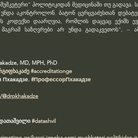
ი მუშკეტერი“ პოლიტიკიდან მედიცინაში თუ გადავა. ს
 უნდა აკონტროლონ. ბატონ ცერცვაძესთან დებატებ
ს კოდექსი დაარღვია, რომლის დაცვაც ექიმს ევა
მაგრამ საზღვრები არ უნდა გადაკვეთოს“, – ამ
hakadze, MD, MPH, PhD 
რგიფხაკაძე
#accreditationge
 Пхакадзе. 
#ПрофессорПхакадзе
m/@drpkhakadze
ა დათაშვილი 
#datashvil
primetime.ge/kargi-iqneba-sami-mushketeri-politikidan-is