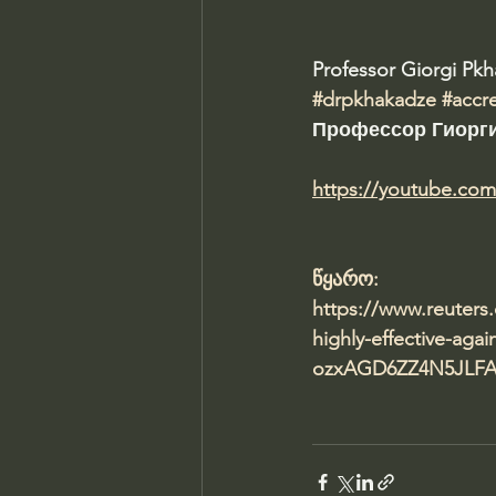
Professor Giorgi Pk
#drpkhakadze
#accr
Профессор Гиорги
https://youtube.co
წყარო:
https://www.reuters.
highly-effective-aga
ozxAGD6ZZ4N5JLF