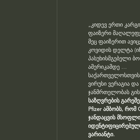
„კიდევ ერთი კარგი
ფაიზერი მაღალეფე
მეც ფაიზერით ავიც
კოვიდის დელტა (ინ
პასუხისმგებელი ბ
ამერიკამდე …
საქართველოსთვის მ
ვირუსი ვერაგია და
ჯანმრთელობას გისუ
საზღვრების გარეშე
Pfizer ამბობს, რო
ჯანდაცვის მსოფლი
იდენტიფიცირებულ
ვარიანტი.