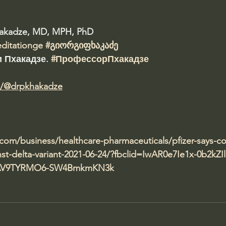
hakadze, MD, MPH, PhD 
editationge
#გიორგიფხაკაძე
 Пхакадзе. 
#ПрофессорПхакадзе
m/@drpkhakadze
com/business/healthcare-pharmaceuticals/pfizer-says-co
inst-delta-variant-2021-06-24/?fbclid=IwAR0e7Ie1x-0b2kZ
AV9TYRMO6-SW4BmkmKN3k