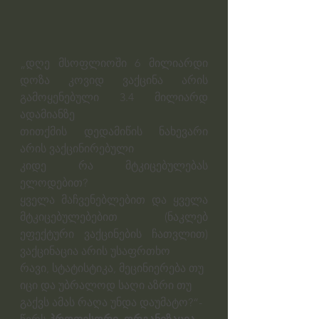
„დღე მსოფლიოში 6 მილიარდი 
დოზა კოვიდ ვაქცინა არის 
გამოყენებული 3.4 მილიარდ 
ადამიანზე
თითქმის დედამიწის ნახევარი 
არის ვაქცინირებული
კიდე რა მტკიცებულებას 
ელოდებით?
ყველა მაჩვენებლებით და ყველა 
მტკიცებულებებით (ნაკლებ 
ეფექტური ვაქცინების ჩათვლით) 
ვაქცინაცია არის უსაფრთხო
რავი, სტატისტიკა, მეცინიერება თუ 
იცი და უბრალოდ საღი აზრი თუ 
გაქვს ამას რაღა უნდა დაუმატო?“- 