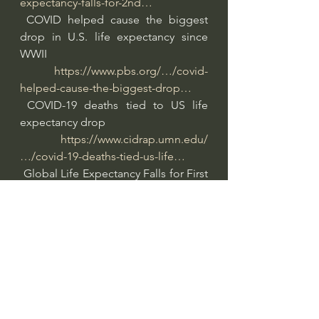
expectancy-falls-for-2nd…
 COVID helped cause the biggest 
drop in U.S. life expectancy since 
WWII
https://www.pbs.org/…/covid-
helped-cause-the-biggest-drop…
 COVID-19 deaths tied to US life 
expectancy drop
https://www.cidrap.umn.edu/
…/covid-19-deaths-tied-us-life…
 Global Life Expectancy Falls for First 
Time Since 1950s Due to Covid
https://www.bloomberg.com/
…/global-life-expectancy-falls…
Professor Giorgi Pkhakadze, MD, 
MPH, PhD 