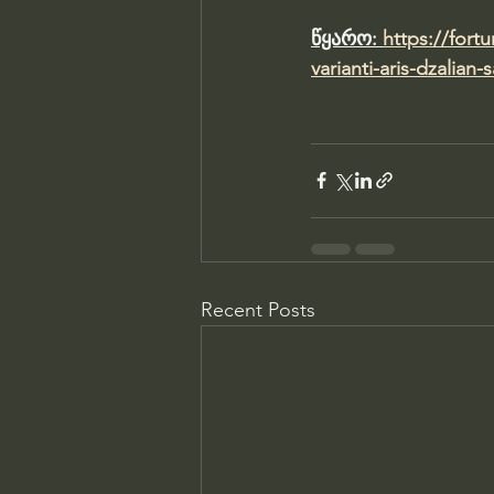
წყარო: 
https://fort
varianti-aris-dzalian
Recent Posts