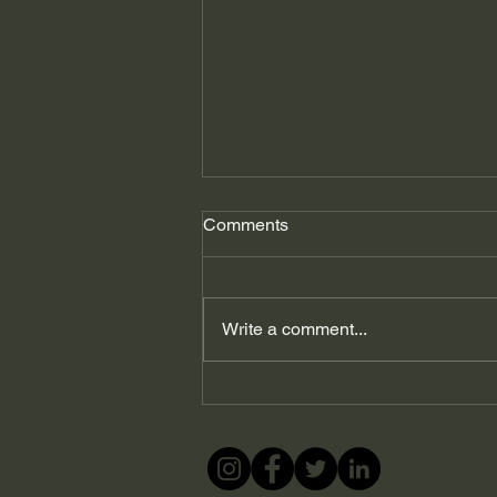
Comments
Write a comment...
გიორგი ფხაკაძე: ვირუსი
აფეთქდა, ვისი
პასუხისმგებლობაა?…
შევარცხვინე ორივე!