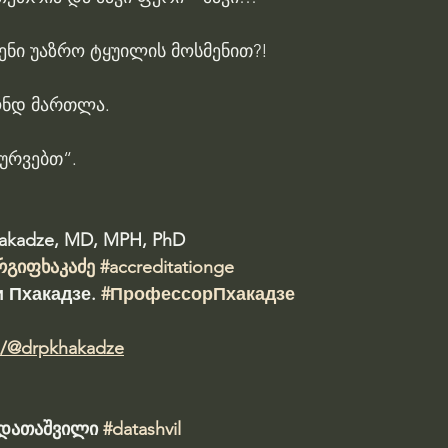
ნი უაზრო ტყუილის მოსმენით?!
ონდ მართლა.
ურვებთ“.
hakadze, MD, MPH, PhD 
რგიფხაკაძე
#accreditationge
 Пхакадзе. 
#ПрофессорПхакадзе
m/@drpkhakadze
ა დათაშვილი 
#datashvil