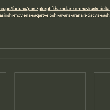
una.ge/fortuna/post/giorgi-fkhakadze-koronavirusis-delta
-sashishi-movlena-saqartveloshi-ar-aris-aranairi-dacvis-sas