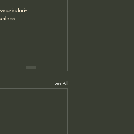
-anu-induri-
hualeba
See All