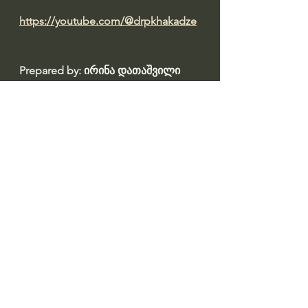
https://youtube.com/@drpkhakadze
Prepared by: ირინა დათაშვილი 
#datashvil
წყარო: 
https://old.primetime.ge/metad-
gadamdebia-da-akhasiatebs-
filtvebis-ufro-dazianeba-giorgi-
fkhakadze-kovidis-akhal-variantze/