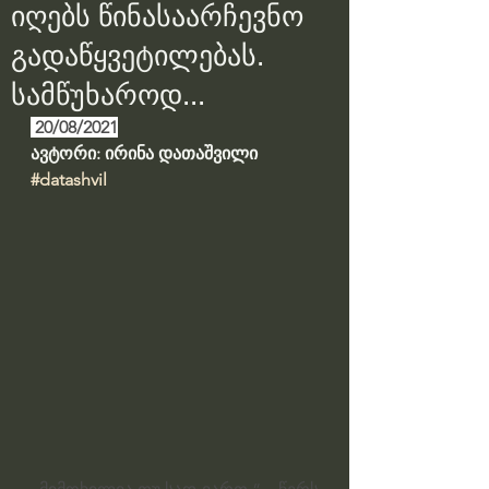
იღებს წინასაარჩევნო
გადაწყვეტილებას.
სამწუხაროდ...
 20/08/2021
ავტორი: ირინა დათაშვილი
#datashvil