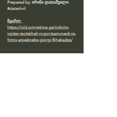
Prepared by: ირინა დათაშვილი 
#datashvil
წყარო: 
https://old.primetime.ge/mikvirs-
iqidan-tsotskhali-rogor-tsamovedi-ra-
fotos-aqveknebs-giorgi-fkhakadze/
See All
Recent Posts