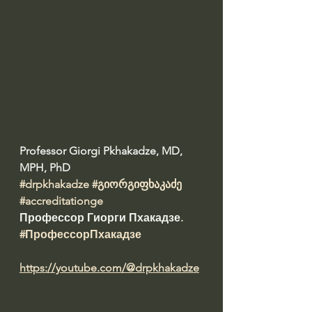
Professor Giorgi Pkhakadze, MD, 
MPH, PhD 
#drpkhakadze
#გიორგიფხაკაძე
#accreditationge
Профессор Гиорги Пхакадзе. 
#ПрофессорПхакадзе
https://youtube.com/@drpkhakadze