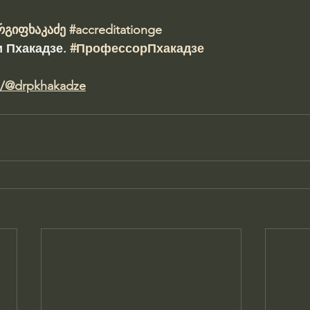
რგიფხაკაძე
#accreditationge
 Пхакадзе. 
#ПрофессорПхакадзе
m/@drpkhakadze