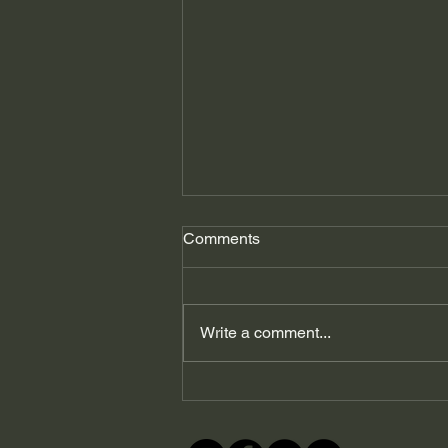
Comments
Write a comment...
გიორგი ფხაკაძე: ვირუსი
აფეთქდა, ვისი
პასუხისმგებლობაა?…