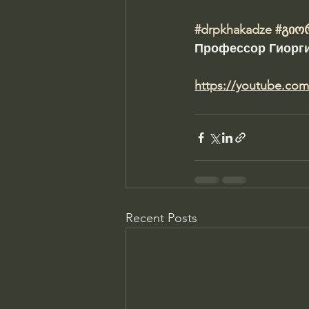
#drpkhakadze
#გიო
Профессор Гиорги
https://youtube.co
Recent Posts