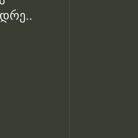
ს
დრე..