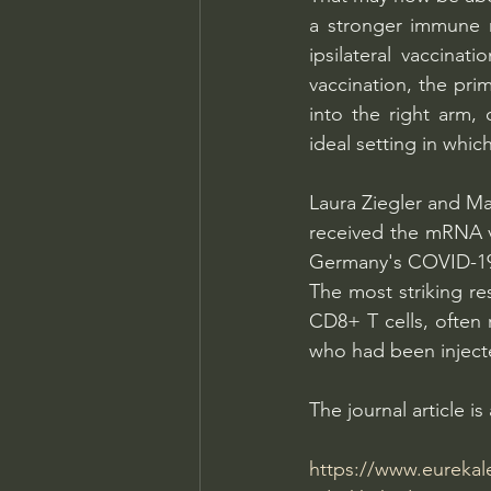
a stronger immune re
ipsilateral vaccinat
vaccination, the prim
into the right arm,
ideal setting in whic
Laura Ziegler and Mar
received the mRNA va
Germany's COVID-19
The most striking re
CD8+ T cells, often re
who had been inject
The journal article 
https://www.eurekal