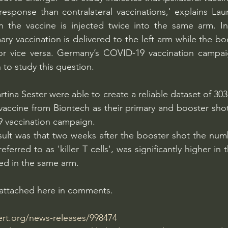
sponse than contralateral vaccinations,' explains Laura
ion the vaccine is injected twice into the same arm. In 
ary vaccination is delivered to the left arm while the boo
 or vice versa. Germany’s COVID-19 vaccination campai
h to study this question. 
tina Sester were able to create a reliable dataset of 303
ccine from Biontech as their primary and booster shots 
 vaccination campaign.
sult was that two weeks after the booster shot the numb
ferred to as 'killer T cells', was significantly higher in t
ed in the same arm.
is attached here in comments.
ert.org/news-releases/998474