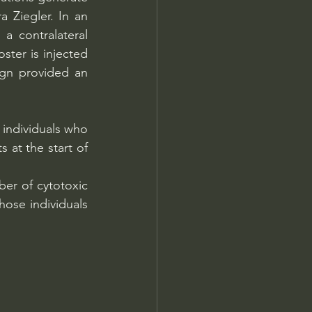
 Ziegler. In an 
a contralateral 
ster is injected 
gn provided an 
 individuals who 
at the start of 
er of cytotoxic 
hose individuals 