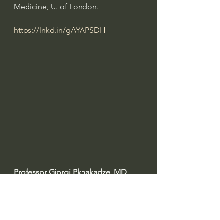
Medicine, U. of London.
https://lnkd.in/gAYAPSDH
Professor Giorgi Pkhakadze, MD, 
MPH, PhD 
#drpkhakadze
#გიორგიფხაკაძე
#accreditationge
Профессор Гиорги Пхакадзе. 