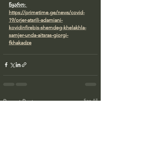
წყარო: 
https://primetime.ge/news/covid-
19/orjer-atsrili-adamiani-
kovidinfirebis-shemdeg-khelakhla-
samjer-unda-aitsras-giorgi-
fkhakadze
See All
Recent Posts