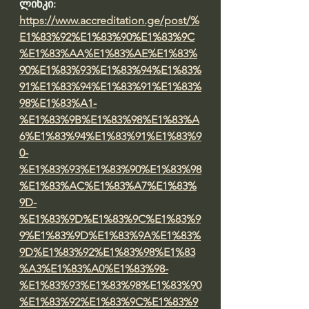
ლინკი: 
https://www.accreditation.ge/post/%
E1%83%92%E1%83%90%E1%83%9C
%E1%83%AA%E1%83%AE%E1%83%
90%E1%83%93%E1%83%94%E1%83%
91%E1%83%94%E1%83%91%E1%83%
98%E1%83%A1-
%E1%83%9B%E1%83%98%E1%83%A
6%E1%83%94%E1%83%91%E1%83%9
0-
%E1%83%93%E1%83%90%E1%83%98
%E1%83%AC%E1%83%A7%E1%83%
9D-
%E1%83%9D%E1%83%9C%E1%83%9
9%E1%83%9D%E1%83%9A%E1%83%
9D%E1%83%92%E1%83%98%E1%83
%A3%E1%83%A0%E1%83%98-
%E1%83%93%E1%83%98%E1%83%90
%E1%83%92%E1%83%9C%E1%83%9