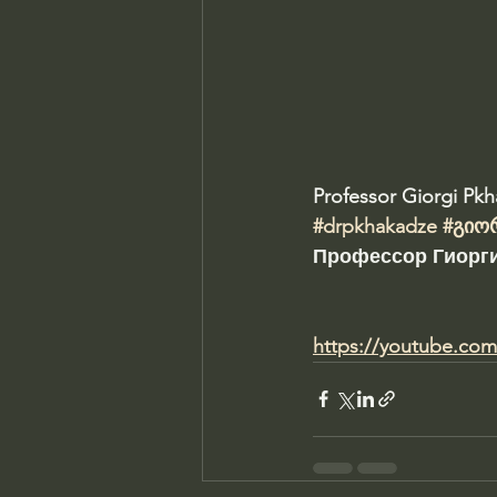
Professor Giorgi Pk
#drpkhakadze
#გიო
Профессор Гиорги
https://youtube.co