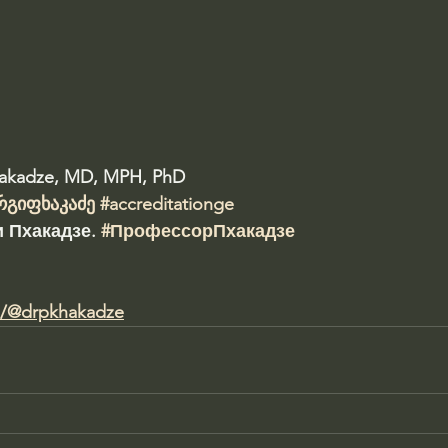
hakadze, MD, MPH, PhD 
რგიფხაკაძე
#accreditationge
 Пхакадзе. 
#ПрофессорПхакадзе
m/@drpkhakadze