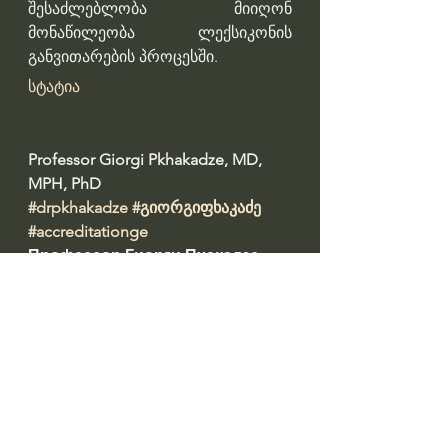
შესაძლებლობა მიიღონ 
მონაწილეობა ლექსიკონის 
განვითარების პროცესში.
სტატია
Professor Giorgi Pkhakadze, MD, 
MPH, PhD 
#drpkhakadze
#გიორგიფხაკაძე
#accreditationge
Профессор Гиорги Пхакадзе. 
#ПрофессорПхакадзе
https://youtube.com/@drpkhakadze
წყარო: 
https://dtmu.ge/index.php?
Cat=news&full=119&lang=2