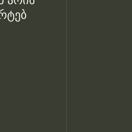
ნ არის
არტებ