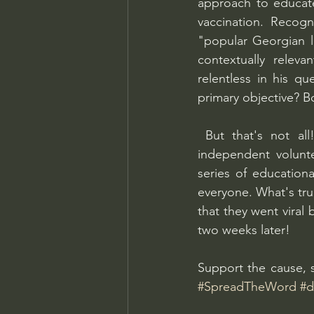
approach to educat
vaccination. Recogn
"popular Georgian l
contextually relev
relentless in his q
primary objective? B
 But that's not all! Inspired deeply by Professor Pkhakadze's endeavors, a group of 
independent volunt
series of education
everyone. What's tru
that they went viral
two weeks later! 
Support the cause, s
#SpreadTheWord
#d