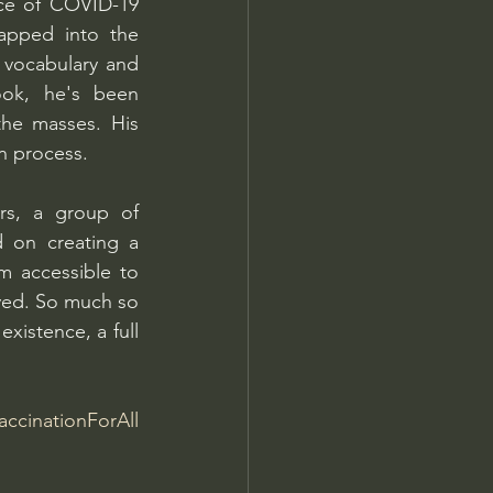
ce of COVID-19 
apped into the 
vocabulary and 
ook, he's been 
the masses. His 
n process.
 on creating a 
 accessible to 
ved. So much so 
istence, a full 
accinationForAll