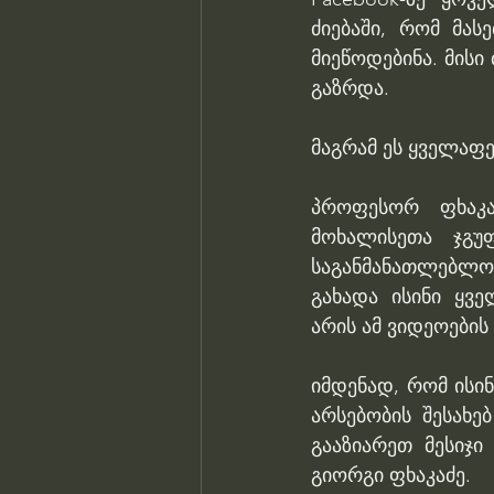
ძიებაში, რომ მას
მიეწოდებინა. მისი
გაზრდა.
მაგრამ ეს ყველაფე
პროფესორ ფხაკა
მოხალისეთა ჯგუფ
საგანმანათლებლო ვ
გახადა ისინი ყვე
არის ამ ვიდეოების
იმდენად, რომ ისი
არსებობის შესახე
გააზიარეთ მესიჯ
გიორგი ფხაკაძე.