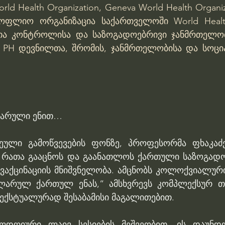
rld Health Organization, Geneva
World Health Organiz
სოფლიო ორგანიზაცია საქართველოში
World Healt
თა კონტროლისა და საზოგადოებრივი ჯანმრთელობ
 PH
დევნილთა, შრომის, ჯანმრთელობისა და სოცი
ლარული ენით… 
ეული გამოწვევების ფონზე, პროფესორმა ფხაკაძე
 რათა გააცნოს და გაანათლოს ქართული საზოგადო
ვაქცინაციის მნიშვნელობა. ამცნობს კოლოქვიალური 
ლარულ ქართულ ენას,“ ამსხვრევს კომპლექსურ თე
ექსტუალურად შესაბამისი მაგალითებით. 
ელდღიური ლაივ სესიების მეშვეობით, ის დაუნდო