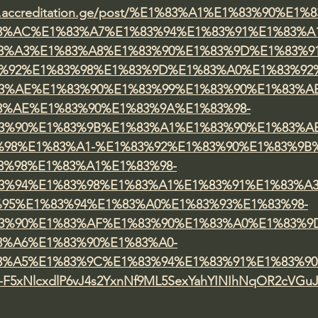
w.accreditation.ge/post/%E1%83%A1%E1%83%90%E1%8
3%AC%E1%83%A7%E1%83%94%E1%83%91%E1%83%A1
3%A3%E1%83%A8%E1%83%90%E1%83%9D%E1%83%9
3%92%E1%83%98%E1%83%9D%E1%83%A0%E1%83%92%
3%AE%E1%83%90%E1%83%99%E1%83%90%E1%83%AB
3%AE%E1%83%90%E1%83%9A%E1%83%98-
3%90%E1%83%9B%E1%83%A1%E1%83%90%E1%83%A
%98%E1%83%A1-%E1%83%92%E1%83%90%E1%83%9B
3%98%E1%83%A1%E1%83%98-
3%94%E1%83%98%E1%83%A1%E1%83%91%E1%83%A
%95%E1%83%94%E1%83%A0%E1%83%93%E1%83%98-
3%90%E1%83%AF%E1%83%90%E1%83%A0%E1%83%9
3%A6%E1%83%90%E1%83%A0-
3%A5%E1%83%9C%E1%83%94%E1%83%91%E1%83%90
E-F5xNlcxdlP6vJ4s2YxnNf9ML5SexYahYINIhNqOR2cVGuJ