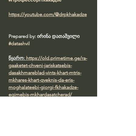
https://youtube.com/@drpkhakadze
Prepared by: ირინა დათაშვილი 
#datashvil
წყარო: 
https://old.primetime.ge/ra-
gaaketet-chveni-jariskatsebis-
dasakhmareblad-vints-khart-mtris-
mkhares-khart-qveknis-da-eris-
moghalateebi-giorgi-fkhakadze-
eqimebis-mkhardasatcherad/