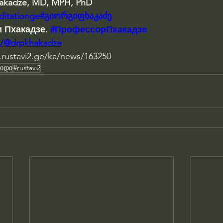
hakadze, MD, MPH, PhD 
editationge#გიორგიფხაკაძე
 Пхакадзе. 
#ПрофессорПхакадзе
m/@drpkhakadze
.rustavi2.ge/ka/news/163250
ვიდი
#rustavi2