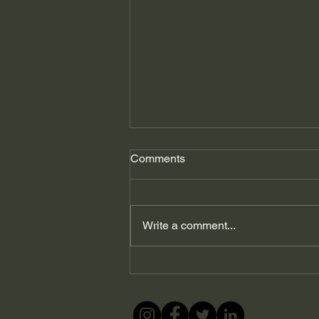
Comments
Write a comment...
გიორგი ფხაკაძე: ვირუსი
აფეთქდა, ვისი
პასუხისმგებლობაა?…
შევარცხვინე ორივე!