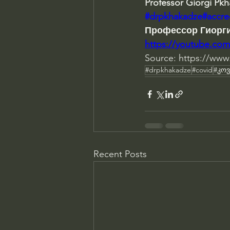
Professor Giorgi Pk
#drpkhakadze
#accr
Профессор Гиорги
https://youtube.co
Source: https://www
#drpkhakadze
#covid
#კო
Recent Posts