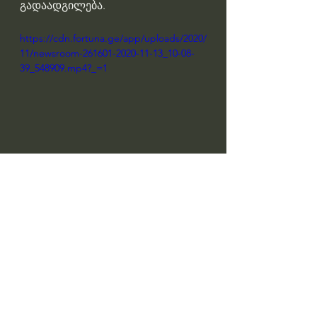
გადაადგილება.
https://cdn.fortuna.ge/app/uploads/2020/
11/newsroom-261601-2020-11-13_10-08-
39_548909.mp4?_=1
Professor Giorgi Pkhakadze, MD, 
MPH, PhD 
#drpkhakadze
#გიორგიფხაკაძე
#accreditationge
Профессор Гиорги Пхакадзе. 
#ПрофессорПхакадзе
https://youtube.com/@drpkhakadze