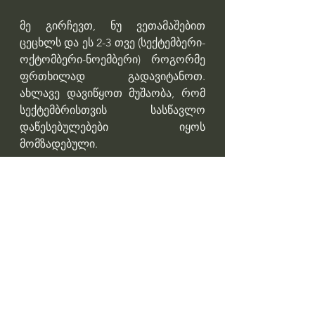
მე გირჩევთ, ნუ ვეთამაშებით 
ცეცხლს და ეს 2-3 თვე (სექტემბერი-
ოქტომბერი-ნოემბერი) როგორმე 
ფრთხილად გადავიტანოთ. 
ახლავე დავიწყოთ მუშაობა, რომ 
სექტემბრისთვის სასწავლო 
დაწესებულებები იყოს 
მომზადებული.
ევროპიდან და აშშ-დან ჩამოვა 
დიდი რაოდენობის ვაქცინები, 
წლის ბოლოსთვის წამლებიც 
მოგვისწრებს. მსოფლიოში უკვე 
ყველაფერი დალაგდა და ეს 
იმიტომ, რომ აშშ-ში მოვიდა 
ნორმალური მთავრობა. წინა 
მთავრობა იყო სუფთა 
„ბიზნესმენების კოლექცია“. ახლა 